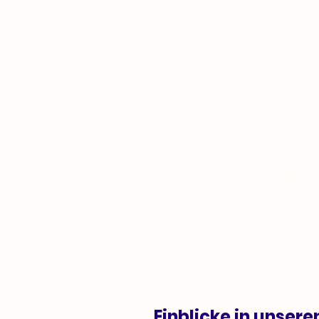
R
Willkom
Schulpro
Einblicke in unsere