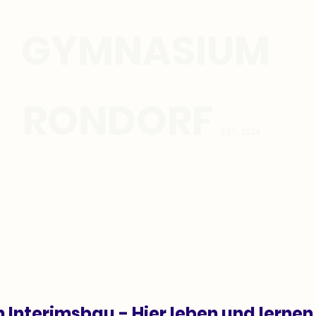
GYMNASIUM
ONDORF
EST. 2024
men
Aktuelles
Personen
Informationen
fil
Schulleben
n Interimsbau - Hier leben und lernen